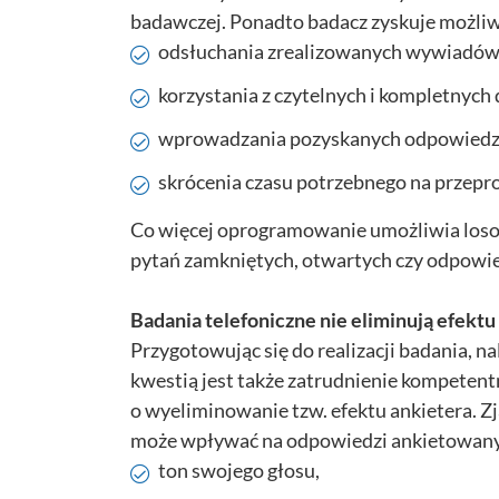
badawczej. Ponadto badacz zyskuje możli
odsłuchania zrealizowanych wywiadów
korzystania z czytelnych i kompletnych
wprowadzania pozyskanych odpowiedzi 
skrócenia czasu potrzebnego na przep
Co więcej oprogramowanie umożliwia losowy
pytań zamkniętych, otwartych czy odpowi
Badania telefoniczne nie eliminują efektu
Przygotowując się do realizacji badania, n
kwestią jest także zatrudnienie kompeten
o wyeliminowanie tzw. efektu ankietera. 
może wpływać na odpowiedzi ankietowany
ton swojego głosu,