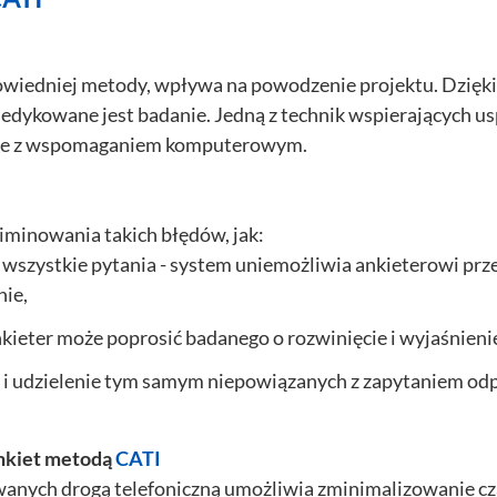
wiedniej metody, wpływa na powodzenie projektu. Dzięk
dedykowane jest badanie. Jedną z technik wspierających us
ane z wspomaganiem komputerowym.
iminowania takich błędów, jak:
szystkie pytania - system uniemożliwia ankieterowi przejśc
nie,
nkieter może poprosić badanego o rozwinięcie i wyjaśnien
 i udzielenie tym samym niepowiązanych z zapytaniem od
ankiet metodą
CATI
anych drogą telefoniczną umożliwia zminimalizowanie cz