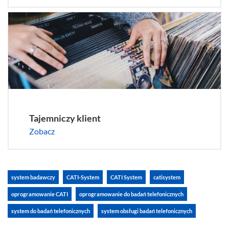
Tajemniczy klient
Zobacz
system badawczy
CATI-System
CATI System
catisystem
oprogramowanie CATI
oprogramowanie do badań telefonicznych
system do badań telefonicznych
system obsługi badań telefonicznych