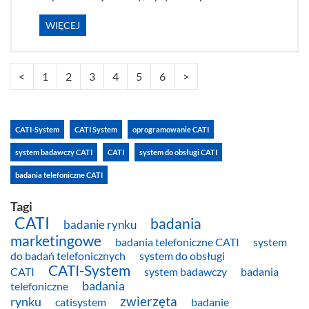
WIĘCEJ
<
1
2
3
4
5
6
>
CATI-System
CATI System
oprogramowanie CATI
system badawczy CATI
CATI
system do obsługi CATI
badania telefoniczne CATI
Tagi
CATI
badania
badanie rynku
marketingowe
badania telefoniczne CATI
system
do badań telefonicznych
system do obsługi
CATI-System
system badawczy
badania
CATI
badania
telefoniczne
zwierzęta
rynku
badanie
catisystem