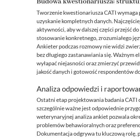
Budowa kwestionariusza: struktur
Tworzenie kwestionariusza CATI wymaga pr
uzyskanie kompletnych danych. Najczęściej 
aktywności, aby w dalszej części przejść 
stosowanie konkretnego, zrozumiałego jęz
Ankieter podczas rozmowy nie widzi zwierz
bez długiego zastanawiania się. Ważnym e
wyłapać niejasności oraz zmierzyć przewid
jakość danych i gotowość respondentów d
Analiza odpowiedzi i raportowa
Ostatni etap projektowania badania CATI ob
szczególnie ważne jest odpowiednie przyg
weterynaryjnej analiza ankiet pozwala okr
problemów behawioralnych oraz preferen
Dokumentacja odgrywa tu kluczową rolę, p