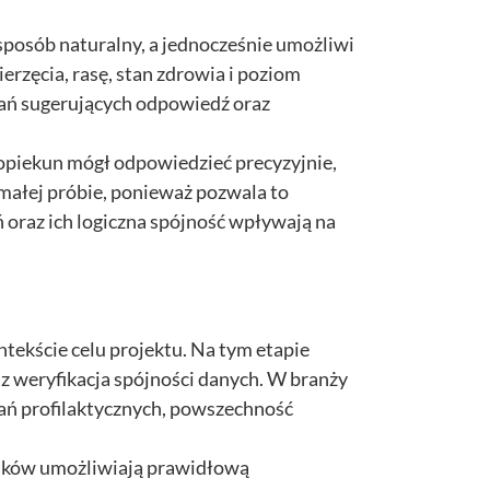
posób naturalny, a jednocześnie umożliwi
erzęcia, rasę, stan zdrowia i poziom
ytań sugerujących odpowiedź oraz
 opiekun mógł odpowiedzieć precyzyjnie,
małej próbie, ponieważ pozwala to
 oraz ich logiczna spójność wpływają na
tekście celu projektu. Na tym etapie
 weryfikacja spójności danych. W branży
łań profilaktycznych, powszechność
adków umożliwiają prawidłową