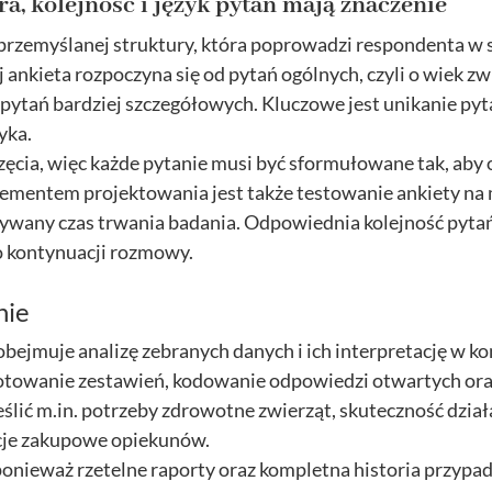
a, kolejność i język pytań mają znaczenie
zemyślanej struktury, która poprowadzi respondenta w s
ankieta rozpoczyna się od pytań ogólnych, czyli o wiek zwi
do pytań bardziej szczegółowych. Kluczowe jest unikanie p
yka.
ęcia, więc każde pytanie musi być sformułowane tak, aby
lementem projektowania jest także testowanie ankiety na 
ywany czas trwania badania. Odpowiednia kolejność pytań
o kontynuacji rozmowy.
nie
ejmuje analizę zebranych danych i ich interpretację w kon
otowanie zestawień, kodowanie odpowiedzi otwartych oraz
eślić m.in. potrzeby zdrowotne zwierząt, skuteczność dzia
cje zakupowe opiekunów.
onieważ rzetelne raporty oraz kompletna historia przyp