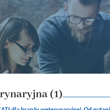
rynaryjna (1)
ATI dla branży weterynaryjnej. Od pytan