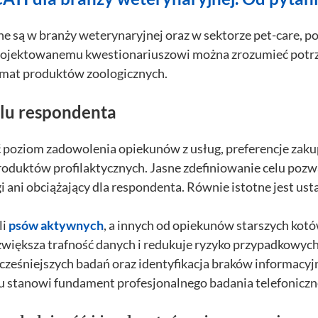
e są w branży weterynaryjnej oraz w sektorze pet-care, p
rojektowanemu kwestionariuszowi można zrozumieć potrzeb
temat produktów zoologicznych.
ilu respondenta
ć poziom zadowolenia opiekunów z usług, preferencje zak
oduktów profilaktycznych. Jasne zdefiniowanie celu pozw
i ani obciążający dla respondenta. Równie istotne jest usta
li
psów aktywnych
, a innych od opiekunów starszych kot
większa trafność danych i redukuje ryzyko przypadkowyc
cześniejszych badań oraz identyfikacja braków informacyjn
u stanowi fundament profesjonalnego badania telefoniczn